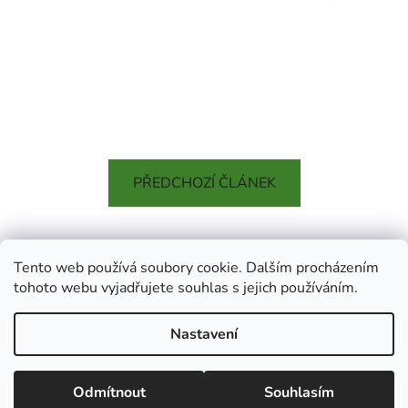
PŘEDCHOZÍ ČLÁNEK
Tento web používá soubory cookie. Dalším procházením
Z
tohoto webu vyjadřujete souhlas s jejich používáním.
á
Ecolove.cz
Obchodní podmínky
Kontakty
p
Nastavení
a
t
Vytvořil Shoptet
Odmítnout
Souhlasím
í
Copyright 2026
Eco Love
. Všechna práva vyhrazena.