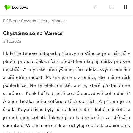
Přejít
Hledat
NÁKUP
na
KOŠÍK
obsah
Domů
/
Blog
/
Chystáme se na Vánoce
Chystáme se na Vánoce
3.11.2022
I když je teprve listopad, přípravy na Vánoce je u nás již v
plném proudu. Zákazníci s předstihem kupují dárky pro své
nejbližší. A my také přemýšlíme, čím udělat svým rodinám
a přátelům radost. Možná jsme staromilci, ale máme rádi
pohlednice. Ne ty elektronické, ale ty, které přistanou ve
schránce. Kolik lidí teď ještě posílá opravdové pohlednice?
Asi jen hrstka lidí a většinou těch starších. A přitom je to
škoda. Kdysi dávno byly pohlednice velmi drahé a dovolit si
je mohli jen bohatí. Takové jsou teď vzácné a ve sbírkách
sběratelů. Většina lidí se dnes uchyluje spíše k přáním přes