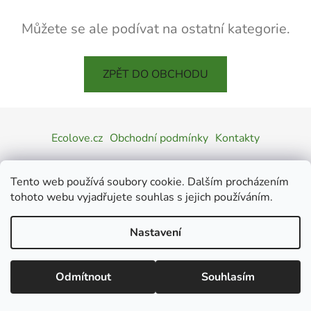
Můžete se ale podívat na ostatní kategorie.
ZPĚT DO OBCHODU
Z
á
Ecolove.cz
Obchodní podmínky
Kontakty
p
a
Tento web používá soubory cookie. Dalším procházením
t
Vytvořil Shoptet
tohoto webu vyjadřujete souhlas s jejich používáním.
í
Copyright 2026
Eco Love
. Všechna práva vyhrazena.
Upravit nastavení cookies
Nastavení
Odmítnout
Souhlasím