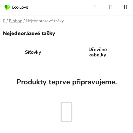
Přejít
Hledat
NÁKUP
na
KOŠÍK
obsah
Domů
/
E-shop
/
Nejednorázové tašky
Nejednorázové tašky
Dřevěné
Síťovky
kabelky
Produkty teprve připravujeme.