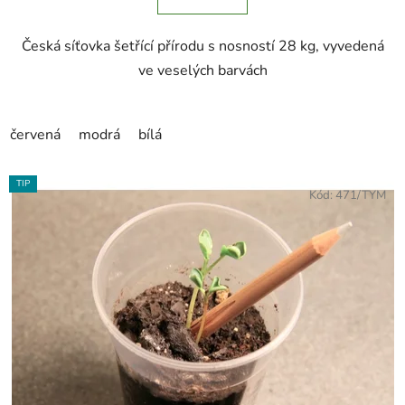
5
hvězdiček.
Česká síťovka šetřící přírodu s nosností 28 kg, vyvedená
ve veselých barvách
červená
modrá
bílá
TIP
Kód:
471/TYM