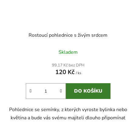
Rostoucí pohlednice s živým srdcem
Průměrné
Skladem
hodnocení
produktu
99,17 Kč bez DPH
120 Kč
je
/ ks
5,0
z
DO KOŠÍKU
5
hvězdiček.
Pohlednice se semínky, z kterých vyroste bylinka nebo
květina a bude vás svému majiteli dlouho připomínat