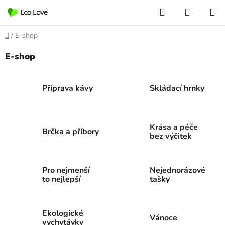
Přejít
Hledat
NÁKUP
na
KOŠÍK
obsah
Domů
/
E-shop
E-shop
Příprava kávy
Skládací hrnky
Krása a péče
Brčka a příbory
bez výčitek
Pro nejmenší
Nejednorázové
to nejlepší
tašky
Ekologické
Vánoce
vychytávky