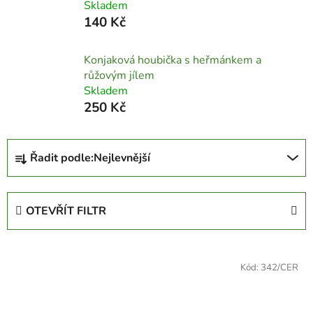
Skladem
140 Kč
Konjaková houbička s heřmánkem a
růžovým jílem
Skladem
250 Kč
Ř
Řadit podle:
Nejlevnější
a
z
e
OTEVŘÍT FILTR
n
í
V
p
ý
Kód:
342/CER
r
p
o
i
d