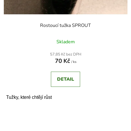
Rostoucí tužka SPROUT
Průměrné
Skladem
hodnocení
produktu
57,85 Kč bez DPH
70 Kč
je
/ ks
2,4
z
DETAIL
5
hvězdiček.
Tužky, které chtějí růst