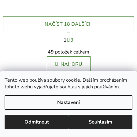
NAČÍST 18 DALŠÍCH
S
1
t
3
r
O
á
49
položek celkem
v
n
l
k
NAHORU
á
o
d
v
a
Tento web používá soubory cookie. Dalším procházením
á
Z
c
n
tohoto webu vyjadřujete souhlas s jejich používáním.
á
í
í
Ecolove.cz
Obchodní podmínky
Kontakty
p
p
Nastavení
r
a
v
t
Vytvořil Shoptet
k
Odmítnout
Souhlasím
í
Copyright 2026
Eco Love
. Všechna práva vyhrazena.
y
Upravit nastavení cookies
v