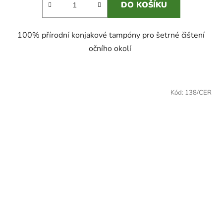
DO KOŠÍKU
100% přírodní konjakové tampóny pro šetrné čištení
očního okolí
Kód:
138/CER