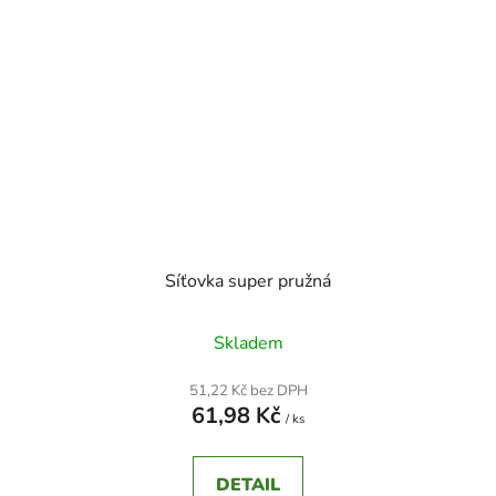
s
u
p
k
r
t
o
ů
d
u
k
t
ů
Síťovka super pružná
Průměrné
Skladem
hodnocení
produktu
51,22 Kč bez DPH
61,98 Kč
je
/ ks
5,0
z
DETAIL