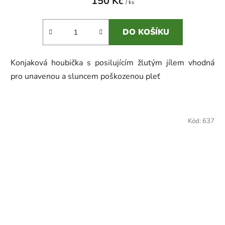
150 Kč
/ ks
DO KOŠÍKU
Konjaková houbička s posilujícím žlutým jílem vhodná
pro unavenou a sluncem poškozenou pleť
Kód:
637