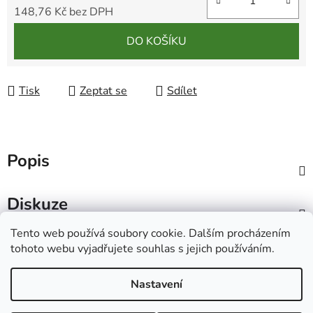
148,76 Kč bez DPH
Měrná cena:
DO KOŠÍKU
Tisk
Zeptat se
Sdílet
Popis
Diskuze
Tento web používá soubory cookie. Dalším procházením
Z
tohoto webu vyjadřujete souhlas s jejich používáním.
á
Ecolove.cz
Obchodní podmínky
Kontakty
p
Nastavení
a