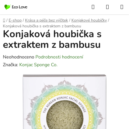
Přejít
Hledat
NÁKUP
na
KOŠÍK
obsah
Domů
/
E-shop
/
Krása a péče bez výčitek
/
Konjakové houbičky
/
Konjaková houbička s extraktem z bambusu
Konjaková houbička s
extraktem z bambusu
Průměrné
Neohodnoceno
Podrobnosti hodnocení
hodnocení
Značka:
Konjac Sponge Co.
produktu
je
0,0
z
5
hvězdiček.