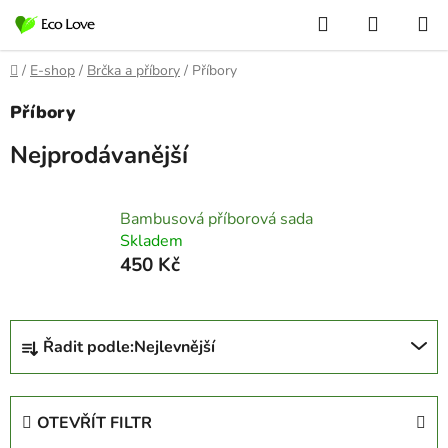
Přejít
Hledat
NÁKUP
na
KOŠÍK
obsah
Domů
/
E-shop
/
Brčka a příbory
/
Příbory
Příbory
Nejprodávanější
Bambusová příborová sada
Skladem
450 Kč
Ř
Řadit podle:
Nejlevnější
a
z
e
OTEVŘÍT FILTR
n