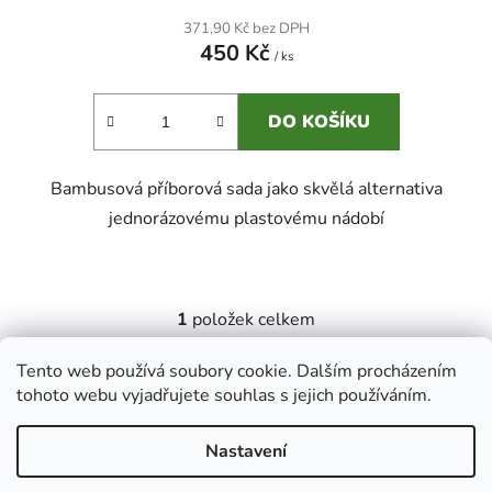
371,90 Kč bez DPH
450 Kč
/ ks
DO KOŠÍKU
Bambusová příborová sada jako skvělá alternativa
jednorázovému plastovému nádobí
1
položek celkem
O
v
Tento web používá soubory cookie. Dalším procházením
l
Z
tohoto webu vyjadřujete souhlas s jejich používáním.
á
á
Ecolove.cz
Obchodní podmínky
Kontakty
d
p
a
Nastavení
a
c