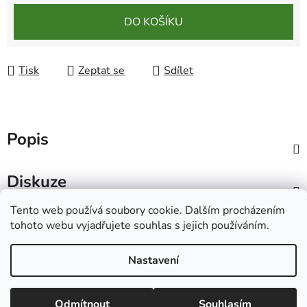
Měrná cena:
DO KOŠÍKU
Tisk
Zeptat se
Sdílet
Popis
Diskuze
Tento web používá soubory cookie. Dalším procházením
Z
tohoto webu vyjadřujete souhlas s jejich používáním.
á
Ecolove.cz
Obchodní podmínky
Kontakty
p
Nastavení
a
t
Vytvořil Shoptet
Odmítnout
Souhlasím