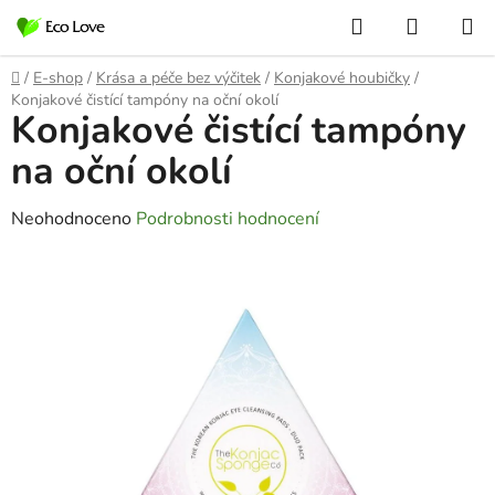
Přejít
Hledat
NÁKUP
na
KOŠÍK
obsah
Domů
/
E-shop
/
Krása a péče bez výčitek
/
Konjakové houbičky
/
Konjakové čistící tampóny na oční okolí
Konjakové čistící tampóny
na oční okolí
Průměrné
Neohodnoceno
Podrobnosti hodnocení
hodnocení
produktu
je
0,0
z
5
hvězdiček.