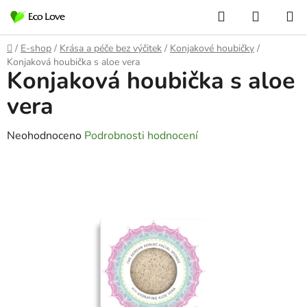
Přejít
Hledat
NÁKUP
na
KOŠÍK
obsah
Domů
/
E-shop
/
Krása a péče bez výčitek
/
Konjakové houbičky
/
Konjaková houbička s aloe vera
Konjaková houbička s aloe
vera
Průměrné
Neohodnoceno
Podrobnosti hodnocení
hodnocení
produktu
je
0,0
z
5
hvězdiček.