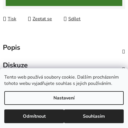
Tisk
Zeptat se
Sdílet
Popis
Diskuze
Tento web používá soubory cookie. Dalším procházením
Z
tohoto webu vyjadřujete souhlas s jejich používáním.
á
Ecolove.cz
Obchodní podmínky
Kontakty
p
Nastavení
a
t
Vytvořil Shoptet
Odmítnout
Souhlasím
í
Copyright 2026
Eco Love
. Všechna práva vyhrazena.
Upravit nastavení cookies