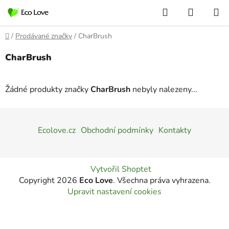
Přejít
Hledat
NÁKUP
na
KOŠÍK
obsah
Domů
/
Prodávané značky
/
CharBrush
CharBrush
Žádné produkty značky
CharBrush
nebyly nalezeny...
Z
á
Ecolove.cz
Obchodní podmínky
Kontakty
p
a
t
Vytvořil Shoptet
í
Copyright 2026
Eco Love
. Všechna práva vyhrazena.
Upravit nastavení cookies