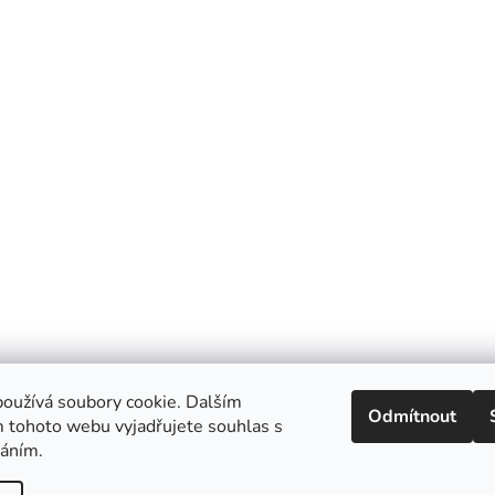
oužívá soubory cookie. Dalším
Odmítnout
 tohoto webu vyjadřujete souhlas s
váním.
Ecolove.cz
Obchodní podmínky
Kontakty