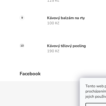
125 Kč
Kávový balzám na rty
100 Kč
Kávový tělový peeling
190 Kč
Facebook
Tento web p
Z
procházením
á
jejich použí
p