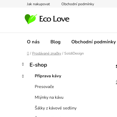
Přejít
Jak nakupovat
Obchodní podmínky
na
obsah
O nás
Blog
Obchodní podmínky
Domů
/
Prodávané značky
/
SoldiDesign
P
K
Přeskočit
E-shop
a
kategorie
o
t
s
Příprava kávy
e
t
g
Presovače
r
o
a
r
Mlýnky na kávu
i
n
e
n
Šálky z kávové sedliny
í