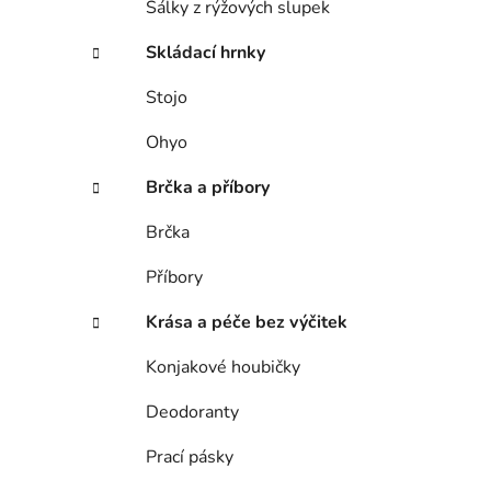
Šálky z rýžových slupek
p
a
Skládací hrnky
n
Stojo
e
l
Ohyo
Brčka a příbory
Brčka
Příbory
Krása a péče bez výčitek
Konjakové houbičky
Deodoranty
Prací pásky