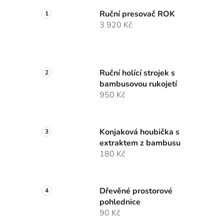
Ruční presovač ROK
3 920 Kč
Ruční holící strojek s
bambusovou rukojetí
950 Kč
Konjaková houbička s
extraktem z bambusu
180 Kč
Dřevěné prostorové
pohlednice
90 Kč