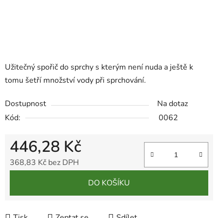
Užitečný spořič do sprchy s kterým není nuda a ještě k
tomu šetří množství vody při sprchování.
Dostupnost
Na dotaz
Kód:
0062
446,28 Kč
368,83 Kč bez DPH
Měrná cena:
DO KOŠÍKU
Tisk
Zeptat se
Sdílet