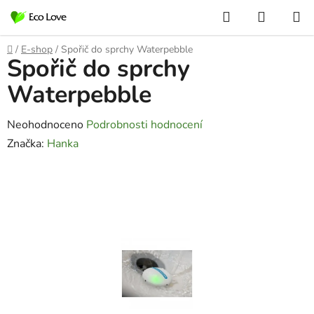
Přejít
Hledat
NÁKUP
na
KOŠÍK
obsah
Domů
/
E-shop
/
Spořič do sprchy Waterpebble
Spořič do sprchy
Waterpebble
Průměrné
Neohodnoceno
Podrobnosti hodnocení
hodnocení
Značka:
Hanka
produktu
je
0,0
z
5
hvězdiček.