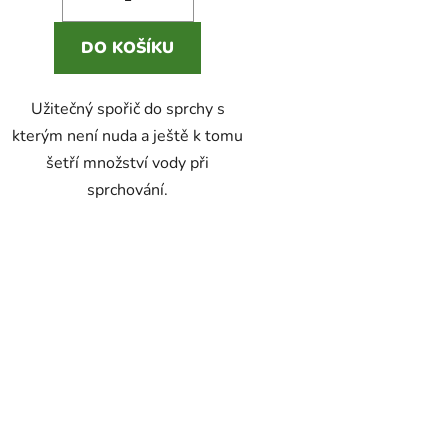
DO KOŠÍKU
Užitečný spořič do sprchy s
kterým není nuda a ještě k tomu
šetří množství vody při
sprchování.
O
v
l
á
d
a
c
í
p