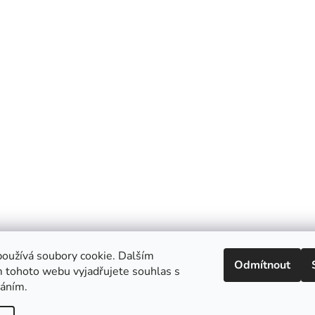
oužívá soubory cookie. Dalším
Odmítnout
 tohoto webu vyjadřujete souhlas s
váním.
Ecolove.cz
Obchodní podmínky
Kontakty