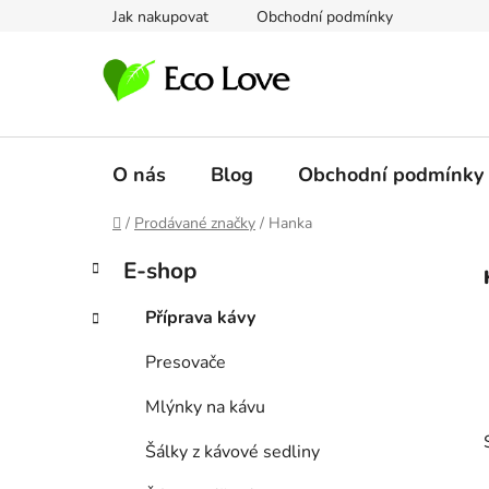
Přejít
Jak nakupovat
Obchodní podmínky
na
obsah
O nás
Blog
Obchodní podmínky
Domů
/
Prodávané značky
/
Hanka
P
K
Přeskočit
E-shop
a
kategorie
o
t
s
Příprava kávy
e
t
g
Presovače
r
o
a
r
Mlýnky na kávu
i
n
e
n
Šálky z kávové sedliny
í