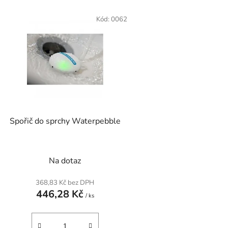
V
ý
Kód:
0062
p
s
p
r
o
d
Spořič do sprchy Waterpebble
u
k
t
Na dotaz
ů
368,83 Kč bez DPH
446,28 Kč
/ ks