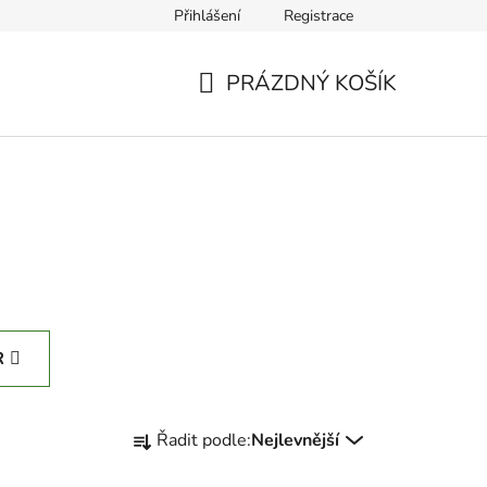
Přihlášení
Registrace
PRÁZDNÝ KOŠÍK
NÁKUPNÍ
KOŠÍK
R
Ř
Řadit podle:
Nejlevnější
a
z