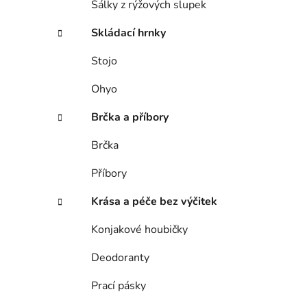
Šálky z rýžových slupek
p
a
Skládací hrnky
n
Stojo
i
e
l
Ohyo
Brčka a příbory
Brčka
Příbory
Krása a péče bez výčitek
Konjakové houbičky
Deodoranty
Prací pásky