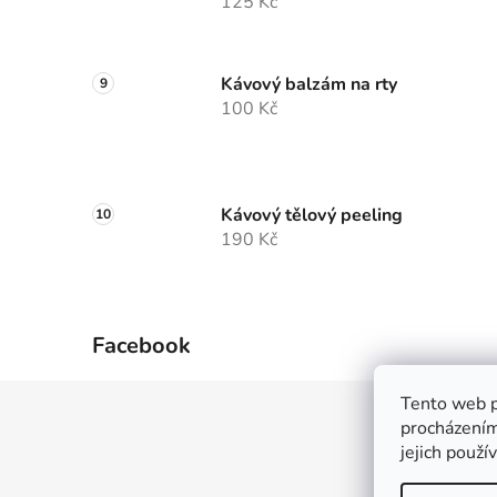
125 Kč
Kávový balzám na rty
100 Kč
Kávový tělový peeling
190 Kč
Facebook
Tento web p
Z
procházením
á
jejich použí
p