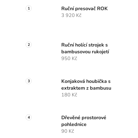
Ruční presovač ROK
3 920 Kč
Ruční holící strojek s
bambusovou rukojetí
950 Kč
Konjaková houbička s
extraktem z bambusu
180 Kč
Dřevěné prostorové
pohlednice
90 Kč